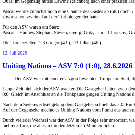
Quasi im Gegenzug nutzte Lawine Raichberg nach einer präzisen Fla
Pascal wehrte zunächst noch eine Chance des Gastes ab (68.) doch 
zuvor schon zweimal auf der Torlinie gerettet hatte.
Für den ASV waren am Start:
Pascal – Hannes, Stephan, Steven, Georg, Götz, Tim – Chris Ge., Gre
Die Tore erzielten: 1:3 Gregor (43.), 2:3 Julian (46.)
Posted
12. Juli 2026
on
Uniting Nations – ASV 7:0 (1:0), 28.6.2026
Der ASV war mit einer ersatzgeschwächten Truppe am Start, di
Lange Zeit hielt sich der ASV wacker. Die Gastgeber hatten zwar den
0:0. Gleich im Anschluss an die Trinkpause gingen Uniting Nations da
Nach dem Seitenwechsel gelang dem Gastgeber schnell das 2:0. Ein 
Auf der Gegenseite machte es Uniting Nations vom Punkt aus auch nich
Durch vielerlei Wechsel war der ASV in der Folge sehr unsortiert, wäh
mehrere Tore, die allesamt in den letzten 25 Minuten fielen.