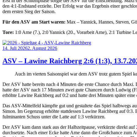
Erst in der Schlussphase sorgte der ASV für die Entscheidung. Maxi s
den 4:1-Endstand erzielte. Der Erfolg war das Ergebnis einer gesch
dem ersten Sieg der Saison.
Für den ASV am Start waren:
Max – Yannick, Hannes, Steven, Götz
Tore:
1:0 Arne (7.), 2:0 Yannick (20., Vorarbeit Arne), 2:1 Turbine Le
Posted
14. Juli 2026
2. August 2026
on
ASV – Lawine Raichberg 2:6 (1:3), 13.7.202
Auch im vierten Saisonspiel war dem ASV trotz gutem Spiel kein
Der ASV hatte bereits nach 4 Minuten die erste Chance durch Maxi. D
hatte der ASV nach 17 Minuten zwei gute Chancen durch Ludwig (Flan
erhöhte Lawine Raichberg auf 0:2 und hatte drei Minuten später eine
Das ASV-Mittelfeld kämpfte gut und gestaltete das Spiel halbwegs au
Simon. Im Gegenzug erhöhte stattdessen Lawine Raichberg auf 0:3. Bi
fulminanten Schuss unter die Latte auf 1:3 verkürzen.
Der ASV kam dann stark aus der Halbzeitpause, verkürzte direkt auf
durchsetzte. Nach einer Ecke hatte Arne dann die Großchance zum Ausg