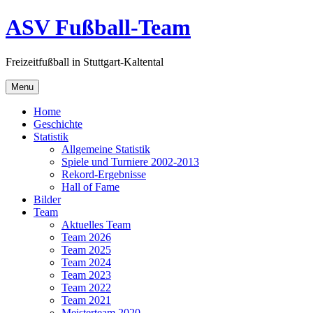
Skip
ASV Fußball-Team
to
content
Freizeitfußball in Stuttgart-Kaltental
Menu
Home
Geschichte
Statistik
Allgemeine Statistik
Spiele und Turniere 2002-2013
Rekord-Ergebnisse
Hall of Fame
Bilder
Team
Aktuelles Team
Team 2026
Team 2025
Team 2024
Team 2023
Team 2022
Team 2021
Meisterteam 2020