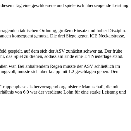
n diesem Tag eine geschlossene und spielerisch überzeugende Leistung
vorragenden taktischen Ordnung, großem Einsatz und hoher Disziplin.
ancen konsequent genutzt. Die drei Siege gegen ICE Neckarstrasse,
ld gespielt, auf dem sich der ASV zunächst schwer tat. Der frühe
mehr, das Spiel zu drehen, sodass am Ende eine 1:4-Niederlage stand.
allen war. Bei anhaltendem Regen musste der ASV schließlich im
rungsvoll, musste sich aber knapp mit 1:2 geschlagen geben. Den
Gruppenphase als hervorragend organisierte Mannschaft, die mit
hältnis von 6:0 war der verdiente Lohn für eine starke Leistung und