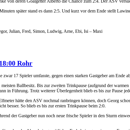
nke von deren Goalgetter Alberto die Chance zum 2:4. Der ASV versuch
5 Minuten später stand es dann 2:5. Und kurz vor dem Ende stellt La
gor, Julian, Fred, Simon, Ludwig, Arne, Ebi, Isi – Maxi
 18:00 Rohr
e zwar 17 Spieler umfasste, gegen einen starken Gastgeber am Ende ab
 meisten Ballbesitz. Bis zur zweiten Trinkpause (aufgrund der warmen
nn in Führung. Trotz weiterer Überlegenheit blieb es bis zur Pause je
Elfmeter hätte den ASV nochmal ranbringen können, doch Georg schoss
t besser. So blieb es bis zur ersten Trinkpause beim 2:0.
rend der Gastgeber nun noch neue frische Spieler in den Sturm einwechs