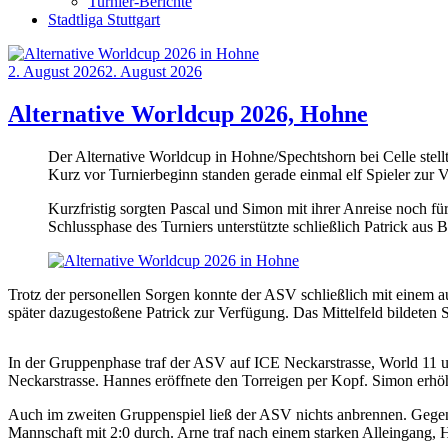
Turnier-Berichte
Stadtliga Stuttgart
Posted
2. August 2026
2. August 2026
on
Alternative Worldcup 2026, Hohne
Der Alternative Worldcup in Hohne/Spechtshorn bei Celle stell
Kurz vor Turnierbeginn standen gerade einmal elf Spieler zur 
Kurzfristig sorgten Pascal und Simon mit ihrer Anreise noch f
Schlussphase des Turniers unterstützte schließlich Patrick au
Trotz der personellen Sorgen konnte der ASV schließlich mit einem a
später dazugestoßene Patrick zur Verfügung. Das Mittelfeld bildeten
In der Gruppenphase traf der ASV auf ICE Neckarstrasse, World 11 u
Neckarstrasse. Hannes eröffnete den Torreigen per Kopf. Simon erhöh
Auch im zweiten Gruppenspiel ließ der ASV nichts anbrennen. Gegen 
Mannschaft mit 2:0 durch. Arne traf nach einem starken Alleingang, 