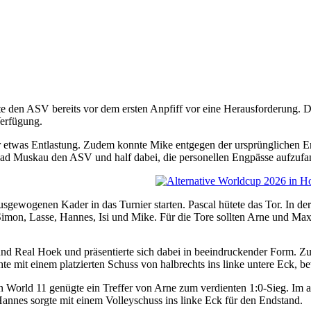
te den ASV bereits vor dem ersten Anpfiff vor eine Herausforderung. 
Verfügung.
ür etwas Entlastung. Zudem konnte Mike entgegen der ursprünglichen E
s Bad Muskau den ASV und half dabei, die personellen Engpässe aufzufa
usgewogenen Kader in das Turnier starten. Pascal hütete das Tor. In 
 Simon, Lasse, Hannes, Isi und Mike. Für die Tore sollten Arne und Ma
nd Real Hoek und präsentierte sich dabei in beeindruckender Form. Z
te mit einem platzierten Schuss von halbrechts ins linke untere Eck,
World 11 genügte ein Treffer von Arne zum verdienten 1:0-Sieg. Im a
Hannes sorgte mit einem Volleyschuss ins linke Eck für den Endstand.