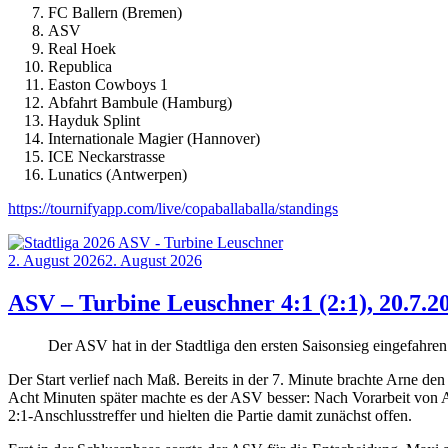
FC Ballern (Bremen)
ASV
Real Hoek
Republica
Easton Cowboys 1
Abfahrt Bambule (Hamburg)
Hayduk Splint
Internationale Magier (Hannover)
ICE Neckarstrasse
Lunatics (Antwerpen)
https://tournifyapp.com/live/copaballaballa/standings
Posted
2. August 2026
2. August 2026
on
ASV – Turbine Leuschner 4:1 (2:1), 20.7.20
Der ASV hat in der Stadtliga den ersten Saisonsieg eingefahren
Der Start verlief nach Maß. Bereits in der 7. Minute brachte Arne d
Acht Minuten später machte es der ASV besser: Nach Vorarbeit von Ar
2:1-Anschlusstreffer und hielten die Partie damit zunächst offen.