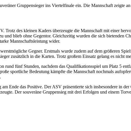
uveräner Gruppensieger ins Viertelfinale ein. Die Mannschaft zeigte a
SV. Trotz des kleinen Kaders überzeugte die Mannschaft mit einer her
 und blieb ohne Gegentor. Gleichzeitig wurden die sich bietenden Ch
tarke Mannschaftsleistung wider.
hwerstmögliche Gegner. Erstmals wurde zudem auf dem größeren Spielfe
rsieger zusätzlich in die Karten. Trotz großem Einsatz gelang es nicht 
n rund fünf Stunden, nachdem das Qualifikationsspiel um Platz 5 entf
e große sportliche Bedeutung kämpfte die Mannschaft nochmals aufopfe
.
am Ende das Positive. Der ASV präsentierte sich insbesondere in der 
erzeugte. Der souveräne Gruppensieg mit drei Erfolgen und einem Torver