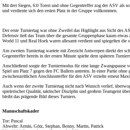
Mit drei Siegen, 6:0 Toren und ohne Gegentreffer zog der ASV als so
und verdiente sich den ersten Platz in der Gruppe vollkommen.
Der erste Turniertag war ohne Zweifel das Highlight aus Sicht des A
Defensiv ließ das Team über die gesamte Gruppenphase kaum etwas zu
World 11 und Real Hoek waren allesamt verdient und spiegelten die s
Am zweiten Turniertag wartete mit Zeezicht Antwerpen direkt der sc
Gegentreffer bereits in der ersten Minute spielte dem späteren Turnie
Anschließend sorgte der Turniermodus für eine lange Zwangspause vo
Spiel um Platz 7 gegen den FC Ballern antreten. In einer Partie ohn
zwischenzeitlichen Anschlusstreffer für den ASV erzielte erneut Maxi
Auch wenn der zweite Turniertag nicht nach Wunsch verlief, überwog 
spielerischer Qualität, taktischer Disziplin und großem Teamgeist üb
bleibt das prägende Bild dieses Turniers.
Mannschaftskader
Tor: Pascal
Abwehr: Armin, Götz, Stephan, Benny, Martin, Patrick