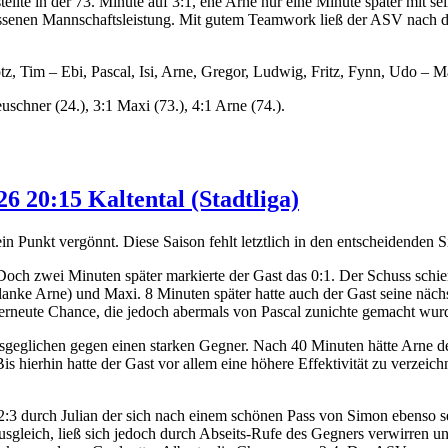
tellte in der 73. Minute auf 3:1, ehe Arne nur eine Minute später mit 
lossenen Mannschaftsleistung. Mit gutem Teamwork ließ der ASV nach d
, Tim – Ebi, Pascal, Isi, Arne, Gregor, Ludwig, Fritz, Fynn, Udo – M
uschner (24.), 3:1 Maxi (73.), 4:1 Arne (74.).
6 20:15 Kaltental (Stadtliga)
 Punkt vergönnt. Diese Saison fehlt letztlich in den entscheidenden Sit
och zwei Minuten später markierte der Gast das 0:1. Der Schuss schien 
ke Arne) und Maxi. 8 Minuten später hatte auch der Gast seine nächste
 erneute Chance, die jedoch abermals von Pascal zunichte gemacht wur
sgeglichen gegen einen starken Gegner. Nach 40 Minuten hätte Arne de
s hierhin hatte der Gast vor allem eine höhere Effektivität zu verzei
 2:3 durch Julian der sich nach einem schönen Pass von Simon ebenso
leich, ließ sich jedoch durch Abseits-Rufe des Gegners verwirren und 