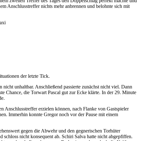
seinem zweiten Treffer des Tages den Doppelschlag perfekt machte und
em Anschlusstreffer nichts mehr anbrennen und belohnte sich mit
axi
uationen der letzte Tick.
nicht unhaltbar. Anschließend passierte zunächst nicht viel. Dann
 Chance, die Torwart Pascal gut zur Ecke klärte. In der 29. Minute
de.
n Anschlusstreffer erzielen können, nach Flanke von Gastspieler
chnen. Immerhin konnte Gregor noch vor der Pause mit einem
 sehenswert gegen die Abwehr und den gegnerischen Torhüter
schloss nicht konsequent ab. Schiri Salva hatte nicht abgepfiffen.