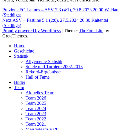
Beitragsnavigation
Previous
Previous
FC Latinos – ASV 7:3 (4:1), 30.8.2023 20:00 Waldau
post:
(Stadtliga)
Next
Next
ASV – Fastline 5:1 (2:0), 27.5.2024 20:30 Kaltental
post:
(Stadtliga)
Proudly powered by WordPress
|
Theme:
TheFour Lite
by
GretaThemes.
Home
Geschichte
Statistik
Allgemeine Statistik
Spiele und Turniere 2002-2013
Rekord-Ergebnisse
Hall of Fame
Bilder
Team
Aktuelles Team
Team 2026
Team 2025
Team 2024
Team 2023
Team 2022
Team 2021
Meisterteam 2020