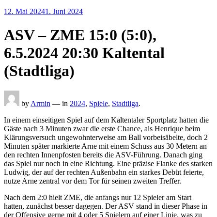
Posted
12. Mai 2024
1. Juni 2024
on
ASV – ZME 15:0 (5:0),
6.5.2024 20:30 Kaltental
(Stadtliga)
by
Armin
— in
2024
,
Spiele
,
Stadtliga
.
In einem einseitigen Spiel auf dem Kaltentaler Sportplatz hatten die
Gäste nach 3 Minuten zwar die erste Chance, als Henrique beim
Klärungsversuch ungewohnterweise am Ball vorbeisäbelte, doch 2
Minuten später markierte Arne mit einem Schuss aus 30 Metern an
den rechten Innenpfosten bereits die ASV-Führung. Danach ging
das Spiel nur noch in eine Richtung. Eine präzise Flanke des starken
Ludwig, der auf der rechten Außenbahn ein starkes Debüt feierte,
nutze Arne zentral vor dem Tor für seinen zweiten Treffer.
Nach dem 2:0 hielt ZME, die anfangs nur 12 Spieler am Start
hatten, zunächst besser dagegen. Der ASV stand in dieser Phase in
der Offensive gerne mit 4 oder 5 Spielern auf einer Linie, was zu