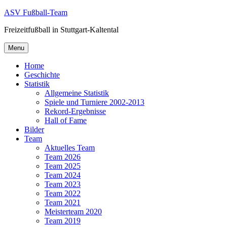
Skip
ASV Fußball-Team
to
Freizeitfußball in Stuttgart-Kaltental
content
Menu
Home
Geschichte
Statistik
Allgemeine Statistik
Spiele und Turniere 2002-2013
Rekord-Ergebnisse
Hall of Fame
Bilder
Team
Aktuelles Team
Team 2026
Team 2025
Team 2024
Team 2023
Team 2022
Team 2021
Meisterteam 2020
Team 2019