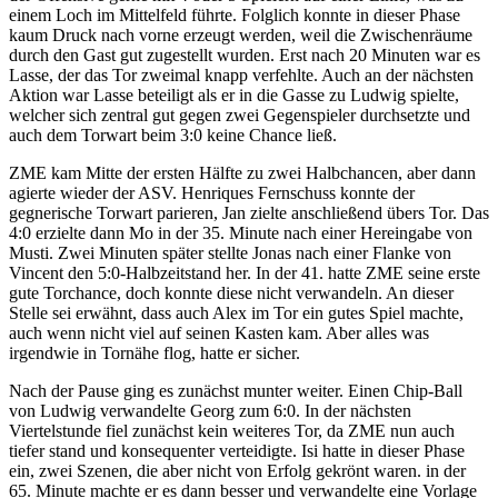
einem Loch im Mittelfeld führte. Folglich konnte in dieser Phase
kaum Druck nach vorne erzeugt werden, weil die Zwischenräume
durch den Gast gut zugestellt wurden. Erst nach 20 Minuten war es
Lasse, der das Tor zweimal knapp verfehlte. Auch an der nächsten
Aktion war Lasse beteiligt als er in die Gasse zu Ludwig spielte,
welcher sich zentral gut gegen zwei Gegenspieler durchsetzte und
auch dem Torwart beim 3:0 keine Chance ließ.
ZME kam Mitte der ersten Hälfte zu zwei Halbchancen, aber dann
agierte wieder der ASV. Henriques Fernschuss konnte der
gegnerische Torwart parieren, Jan zielte anschließend übers Tor. Das
4:0 erzielte dann Mo in der 35. Minute nach einer Hereingabe von
Musti. Zwei Minuten später stellte Jonas nach einer Flanke von
Vincent den 5:0-Halbzeitstand her. In der 41. hatte ZME seine erste
gute Torchance, doch konnte diese nicht verwandeln. An dieser
Stelle sei erwähnt, dass auch Alex im Tor ein gutes Spiel machte,
auch wenn nicht viel auf seinen Kasten kam. Aber alles was
irgendwie in Tornähe flog, hatte er sicher.
Nach der Pause ging es zunächst munter weiter. Einen Chip-Ball
von Ludwig verwandelte Georg zum 6:0. In der nächsten
Viertelstunde fiel zunächst kein weiteres Tor, da ZME nun auch
tiefer stand und konsequenter verteidigte. Isi hatte in dieser Phase
ein, zwei Szenen, die aber nicht von Erfolg gekrönt waren. in der
65. Minute machte er es dann besser und verwandelte eine Vorlage