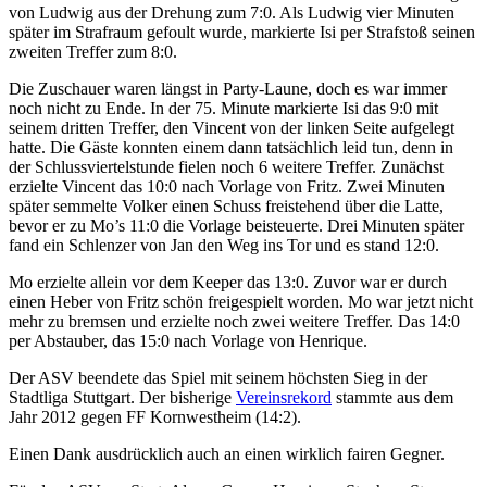
von Ludwig aus der Drehung zum 7:0. Als Ludwig vier Minuten
später im Strafraum gefoult wurde, markierte Isi per Strafstoß seinen
zweiten Treffer zum 8:0.
Die Zuschauer waren längst in Party-Laune, doch es war immer
noch nicht zu Ende. In der 75. Minute markierte Isi das 9:0 mit
seinem dritten Treffer, den Vincent von der linken Seite aufgelegt
hatte. Die Gäste konnten einem dann tatsächlich leid tun, denn in
der Schlussviertelstunde fielen noch 6 weitere Treffer. Zunächst
erzielte Vincent das 10:0 nach Vorlage von Fritz. Zwei Minuten
später semmelte Volker einen Schuss freistehend über die Latte,
bevor er zu Mo’s 11:0 die Vorlage beisteuerte. Drei Minuten später
fand ein Schlenzer von Jan den Weg ins Tor und es stand 12:0.
Mo erzielte allein vor dem Keeper das 13:0. Zuvor war er durch
einen Heber von Fritz schön freigespielt worden. Mo war jetzt nicht
mehr zu bremsen und erzielte noch zwei weitere Treffer. Das 14:0
per Abstauber, das 15:0 nach Vorlage von Henrique.
Der ASV beendete das Spiel mit seinem höchsten Sieg in der
Stadtliga Stuttgart. Der bisherige
Vereinsrekord
stammte aus dem
Jahr 2012 gegen FF Kornwestheim (14:2).
Einen Dank ausdrücklich auch an einen wirklich fairen Gegner.