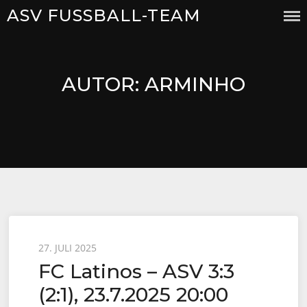
Skip
ASV FUSSBALL-TEAM
to
content
AUTOR:
ARMINHO
Posted
27. JULI 2025
FC Latinos – ASV 3:3
on
(2:1), 23.7.2025 20:00