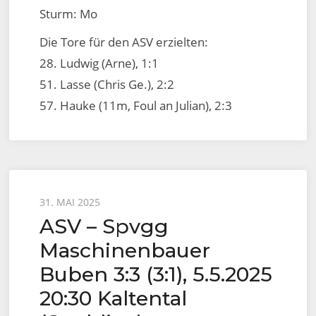
Sturm: Mo
Die Tore für den ASV erzielten:
28. Ludwig (Arne), 1:1
51. Lasse (Chris Ge.), 2:2
57. Hauke (11m, Foul an Julian), 2:3
Posted
31. MAI 2025
ASV – Spvgg
on
Maschinenbauer
Buben 3:3 (3:1), 5.5.2025
20:30 Kaltental