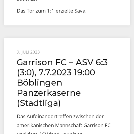
Das Tor zum 1:1 erzielte Sava.
Posted
9. JULI 2023
Garrison FC – ASV 6:3
on
(3:0), 7.7.2023 19:00
Böblingen
Panzerkaserne
(Stadtliga)
Das Aufeinandertreffen zwischen der
amerikanischen Mannschaft Garrison FC