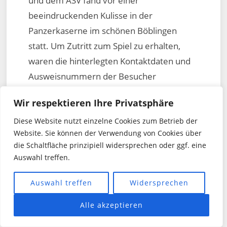
und dem ASV fand vor einer
beeindruckenden Kulisse in der
Panzerkaserne im schönen Böblingen
statt. Um Zutritt zum Spiel zu erhalten,
waren die hinterlegten Kontaktdaten und
Ausweisnummern der Besucher
erforderlich. Trotz dieser Maßnahmen
Wir respektieren Ihre Privatsphäre
waren neben den 17 Spielern auch einige
Diese Website nutzt einzelne Cookies zum Betrieb der
mitgereiste Fans auf den Tribünen
Website. Sie können der Verwendung von Cookies über
anzutreffen.
die Schaltfläche prinzipiell widersprechen oder ggf. eine
Auswahl treffen.
Auswahl treffen
Widersprechen
Böblingen
Alle akzeptieren
Panzerkaserne