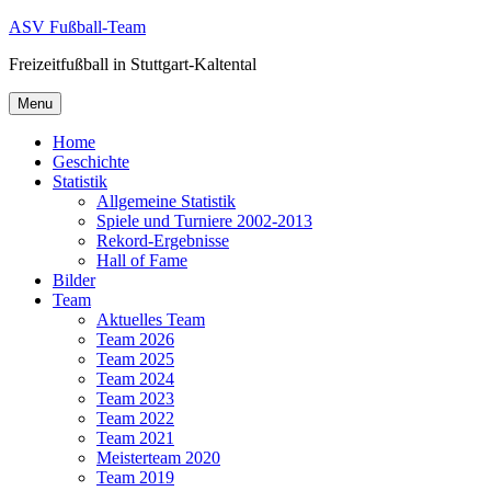
Skip
ASV Fußball-Team
to
Freizeitfußball in Stuttgart-Kaltental
content
Menu
Home
Geschichte
Statistik
Allgemeine Statistik
Spiele und Turniere 2002-2013
Rekord-Ergebnisse
Hall of Fame
Bilder
Team
Aktuelles Team
Team 2026
Team 2025
Team 2024
Team 2023
Team 2022
Team 2021
Meisterteam 2020
Team 2019