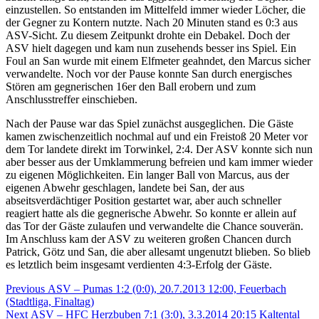
einzustellen. So entstanden im Mittelfeld immer wieder Löcher, die
der Gegner zu Kontern nutzte. Nach 20 Minuten stand es 0:3 aus
ASV-Sicht. Zu diesem Zeitpunkt drohte ein Debakel. Doch der
ASV hielt dagegen und kam nun zusehends besser ins Spiel. Ein
Foul an San wurde mit einem Elfmeter geahndet, den Marcus sicher
verwandelte. Noch vor der Pause konnte San durch energisches
Stören am gegnerischen 16er den Ball erobern und zum
Anschlusstreffer einschieben.
Nach der Pause war das Spiel zunächst ausgeglichen. Die Gäste
kamen zwischenzeitlich nochmal auf und ein Freistoß 20 Meter vor
dem Tor landete direkt im Torwinkel, 2:4. Der ASV konnte sich nun
aber besser aus der Umklammerung befreien und kam immer wieder
zu eigenen Möglichkeiten. Ein langer Ball von Marcus, aus der
eigenen Abwehr geschlagen, landete bei San, der aus
abseitsverdächtiger Position gestartet war, aber auch schneller
reagiert hatte als die gegnerische Abwehr. So konnte er allein auf
das Tor der Gäste zulaufen und verwandelte die Chance souverän.
Im Anschluss kam der ASV zu weiteren großen Chancen durch
Patrick, Götz und San, die aber allesamt ungenutzt blieben. So blieb
es letztlich beim insgesamt verdienten 4:3-Erfolg der Gäste.
Beitragsnavigation
Previous
Previous
ASV – Pumas 1:2 (0:0), 20.7.2013 12:00, Feuerbach
post:
(Stadtliga, Finaltag)
Next
Next
ASV – HFC Herzbuben 7:1 (3:0), 3.3.2014 20:15 Kaltental