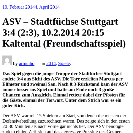
Posted
10. Februar 2014
4. April 2014
on
ASV – Stadtfüchse Stuttgart
3:4 (2:3), 10.2.2014 20:15
Kaltental (Freundschaftsspiel)
by
arminho
— in
2014
,
Spiele
.
Das Spiel gegen die junge Truppe der Stadtfüchse Stuttgart
endete 3:4 aus Sicht des ASV. Die Tore erzielten Marcus per
Elfmeter und zweimal San. Nach 0:3-Rückstand kam der ASV
immer besser ins Spiel und hatte am Ende noch 3 große
Chancen zum Ausgleich. Einmal rettete dabei der Pfosten für
die Gäste, einmal der Torwart. Unter dem Strich war es ein
guter Kick.
Der ASV war mit 15 Spielern am Start, von denen die meisten der
Defensivabteilung zuzurechnen waren. Das zeigte sich in den ersten
20-30 Minuten als nach vorne gar nichts lief. Der ASV benötigte
zudem einige Zeit, sich auf das aggressive Pressing des Gegners