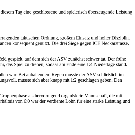
n diesem Tag eine geschlossene und spielerisch überzeugende Leistung
vorragenden taktischen Ordnung, großem Einsatz und hoher Disziplin.
ancen konsequent genutzt. Die drei Siege gegen ICE Neckarstrasse,
ld gespielt, auf dem sich der ASV zunächst schwer tat. Der frühe
mehr, das Spiel zu drehen, sodass am Ende eine 1:4-Niederlage stand.
allen war. Bei anhaltendem Regen musste der ASV schließlich im
rungsvoll, musste sich aber knapp mit 1:2 geschlagen geben. Den
Gruppenphase als hervorragend organisierte Mannschaft, die mit
hältnis von 6:0 war der verdiente Lohn für eine starke Leistung und