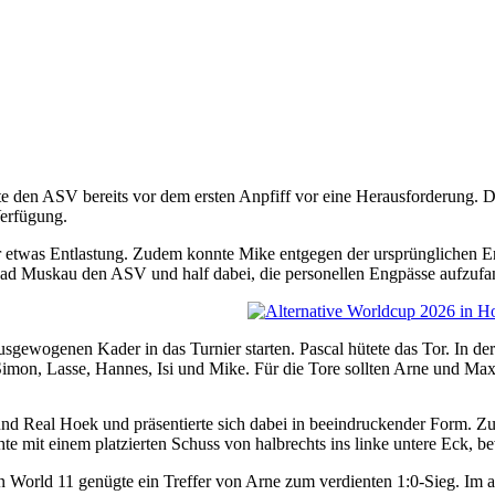
te den ASV bereits vor dem ersten Anpfiff vor eine Herausforderung. 
Verfügung.
ür etwas Entlastung. Zudem konnte Mike entgegen der ursprünglichen E
s Bad Muskau den ASV und half dabei, die personellen Engpässe aufzufa
usgewogenen Kader in das Turnier starten. Pascal hütete das Tor. In 
 Simon, Lasse, Hannes, Isi und Mike. Für die Tore sollten Arne und Ma
nd Real Hoek und präsentierte sich dabei in beeindruckender Form. Z
te mit einem platzierten Schuss von halbrechts ins linke untere Eck,
World 11 genügte ein Treffer von Arne zum verdienten 1:0-Sieg. Im a