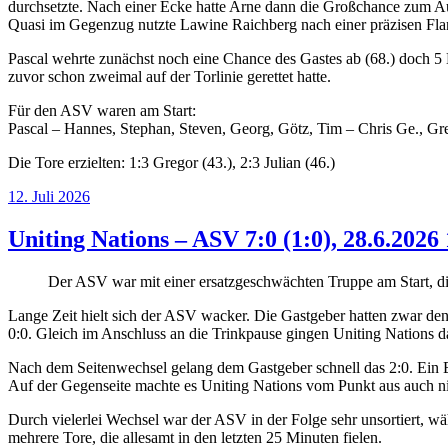
durchsetzte. Nach einer Ecke hatte Arne dann die Großchance zum Ausg
Quasi im Gegenzug nutzte Lawine Raichberg nach einer präzisen Fla
Pascal wehrte zunächst noch eine Chance des Gastes ab (68.) doch 
zuvor schon zweimal auf der Torlinie gerettet hatte.
Für den ASV waren am Start:
Pascal – Hannes, Stephan, Steven, Georg, Götz, Tim – Chris Ge., Gre
Die Tore erzielten: 1:3 Gregor (43.), 2:3 Julian (46.)
Posted
12. Juli 2026
on
Uniting Nations – ASV 7:0 (1:0), 28.6.2026
Der ASV war mit einer ersatzgeschwächten Truppe am Start, di
Lange Zeit hielt sich der ASV wacker. Die Gastgeber hatten zwar den
0:0. Gleich im Anschluss an die Trinkpause gingen Uniting Nations da
Nach dem Seitenwechsel gelang dem Gastgeber schnell das 2:0. Ein 
Auf der Gegenseite machte es Uniting Nations vom Punkt aus auch nich
Durch vielerlei Wechsel war der ASV in der Folge sehr unsortiert, wäh
mehrere Tore, die allesamt in den letzten 25 Minuten fielen.