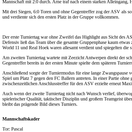
Mannschaft mit 2:0 durch. Arne traf nach einem starken Alleingang, 
Mit drei Siegen, 6:0 Toren und ohne Gegentreffer zog der ASV als so
und verdiente sich den ersten Platz in der Gruppe vollkommen.
Der erste Turniertag war ohne Zweifel das Highlight aus Sicht des A
Defensiv ließ das Team über die gesamte Gruppenphase kaum etwas zu
World 11 und Real Hoek waren allesamt verdient und spiegelten die s
Am zweiten Turniertag wartete mit Zeezicht Antwerpen direkt der sc
Gegentreffer bereits in der ersten Minute spielte dem späteren Turnie
Anschließend sorgte der Turniermodus für eine lange Zwangspause vo
Spiel um Platz 7 gegen den FC Ballern antreten. In einer Partie ohn
zwischenzeitlichen Anschlusstreffer für den ASV erzielte erneut Maxi
Auch wenn der zweite Turniertag nicht nach Wunsch verlief, überwog 
spielerischer Qualität, taktischer Disziplin und großem Teamgeist üb
bleibt das prägende Bild dieses Turniers.
Mannschaftskader
Tor: Pascal