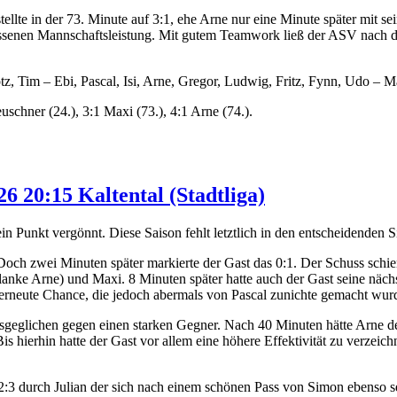
tellte in der 73. Minute auf 3:1, ehe Arne nur eine Minute später mit 
lossenen Mannschaftsleistung. Mit gutem Teamwork ließ der ASV nach d
, Tim – Ebi, Pascal, Isi, Arne, Gregor, Ludwig, Fritz, Fynn, Udo – M
uschner (24.), 3:1 Maxi (73.), 4:1 Arne (74.).
6 20:15 Kaltental (Stadtliga)
 Punkt vergönnt. Diese Saison fehlt letztlich in den entscheidenden Sit
och zwei Minuten später markierte der Gast das 0:1. Der Schuss schien 
ke Arne) und Maxi. 8 Minuten später hatte auch der Gast seine nächste
 erneute Chance, die jedoch abermals von Pascal zunichte gemacht wur
sgeglichen gegen einen starken Gegner. Nach 40 Minuten hätte Arne de
s hierhin hatte der Gast vor allem eine höhere Effektivität zu verzei
 2:3 durch Julian der sich nach einem schönen Pass von Simon ebenso