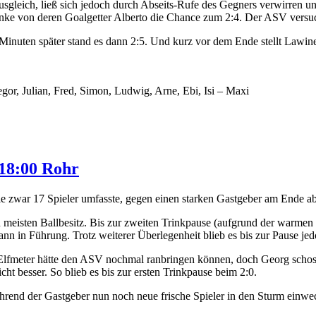
leich, ließ sich jedoch durch Abseits-Rufe des Gegners verwirren und 
nke von deren Goalgetter Alberto die Chance zum 2:4. Der ASV versuch
5 Minuten später stand es dann 2:5. Und kurz vor dem Ende stellt La
gor, Julian, Fred, Simon, Ludwig, Arne, Ebi, Isi – Maxi
 18:00 Rohr
e zwar 17 Spieler umfasste, gegen einen starken Gastgeber am Ende ab
 meisten Ballbesitz. Bis zur zweiten Trinkpause (aufgrund der warmen
nn in Führung. Trotz weiterer Überlegenheit blieb es bis zur Pause je
Elfmeter hätte den ASV nochmal ranbringen können, doch Georg schoss
t besser. So blieb es bis zur ersten Trinkpause beim 2:0.
rend der Gastgeber nun noch neue frische Spieler in den Sturm einwechs