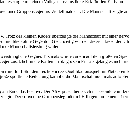
Hannes sorgte mit einem Volleyschuss ins linke Eck für den Endstand.
uveräner Gruppensieger ins Viertelfinale ein. Die Mannschaft zeigte a
SV. Trotz des kleinen Kaders überzeugte die Mannschaft mit einer her
 und blieb ohne Gegentor. Gleichzeitig wurden die sich bietenden Ch
tarke Mannschaftsleistung wider.
hwerstmögliche Gegner. Erstmals wurde zudem auf dem größeren Spielfe
rsieger zusätzlich in die Karten. Trotz großem Einsatz gelang es nicht 
n rund fünf Stunden, nachdem das Qualifikationsspiel um Platz 5 entf
e große sportliche Bedeutung kämpfte die Mannschaft nochmals aufopfe
.
am Ende das Positive. Der ASV präsentierte sich insbesondere in der 
erzeugte. Der souveräne Gruppensieg mit drei Erfolgen und einem Torver