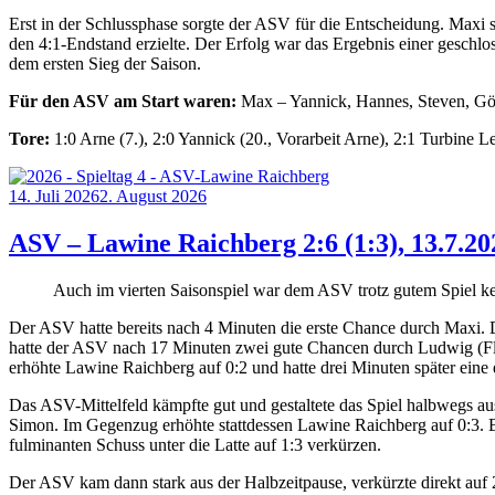
Erst in der Schlussphase sorgte der ASV für die Entscheidung. Maxi s
den 4:1-Endstand erzielte. Der Erfolg war das Ergebnis einer gesch
dem ersten Sieg der Saison.
Für den ASV am Start waren:
Max – Yannick, Hannes, Steven, Götz
Tore:
1:0 Arne (7.), 2:0 Yannick (20., Vorarbeit Arne), 2:1 Turbine Le
Posted
14. Juli 2026
2. August 2026
on
ASV – Lawine Raichberg 2:6 (1:3), 13.7.202
Auch im vierten Saisonspiel war dem ASV trotz gutem Spiel kein
Der ASV hatte bereits nach 4 Minuten die erste Chance durch Maxi. D
hatte der ASV nach 17 Minuten zwei gute Chancen durch Ludwig (Flan
erhöhte Lawine Raichberg auf 0:2 und hatte drei Minuten später eine
Das ASV-Mittelfeld kämpfte gut und gestaltete das Spiel halbwegs au
Simon. Im Gegenzug erhöhte stattdessen Lawine Raichberg auf 0:3. Bi
fulminanten Schuss unter die Latte auf 1:3 verkürzen.
Der ASV kam dann stark aus der Halbzeitpause, verkürzte direkt auf