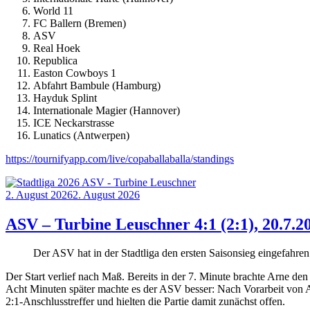
World 11
FC Ballern (Bremen)
ASV
Real Hoek
Republica
Easton Cowboys 1
Abfahrt Bambule (Hamburg)
Hayduk Splint
Internationale Magier (Hannover)
ICE Neckarstrasse
Lunatics (Antwerpen)
https://tournifyapp.com/live/copaballaballa/standings
Posted
2. August 2026
2. August 2026
on
ASV – Turbine Leuschner 4:1 (2:1), 20.7.20
Der ASV hat in der Stadtliga den ersten Saisonsieg eingefahren
Der Start verlief nach Maß. Bereits in der 7. Minute brachte Arne d
Acht Minuten später machte es der ASV besser: Nach Vorarbeit von Ar
2:1-Anschlusstreffer und hielten die Partie damit zunächst offen.