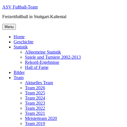
Skip
ASV Fußball-Team
to
Freizeitfußball in Stuttgart-Kaltental
content
Menu
Home
Geschichte
Statistik
Allgemeine Statistik
Spiele und Turniere 2002-2013
Rekord-Ergebnisse
Hall of Fame
Bilder
Team
Aktuelles Team
Team 2026
Team 2025
Team 2024
Team 2023
Team 2022
Team 2021
Meisterteam 2020
Team 2019