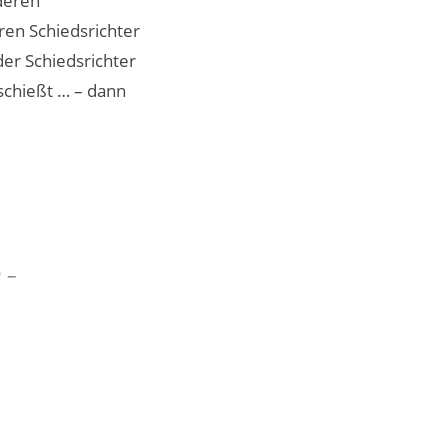
deren
en Schiedsrichter
der Schiedsrichter
schießt … – dann
 –