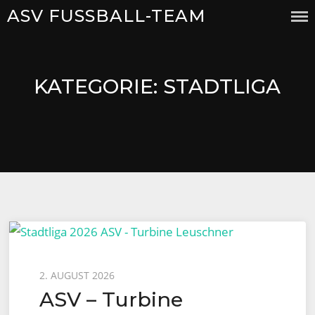
Skip
ASV FUSSBALL-TEAM
to
content
KATEGORIE:
STADTLIGA
Posted
2. AUGUST 2026
ASV – Turbine
on