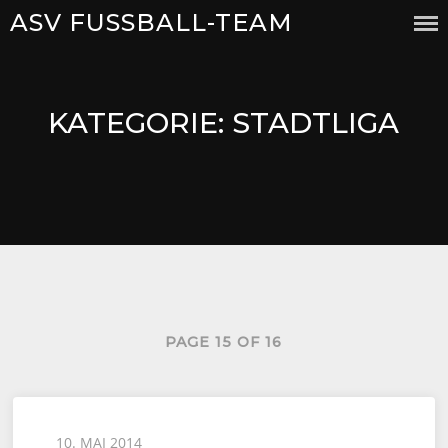
Skip
ASV FUSSBALL-TEAM
to
content
KATEGORIE:
STADTLIGA
PAGE 15 OF 16
Posted
10. MAI 2014