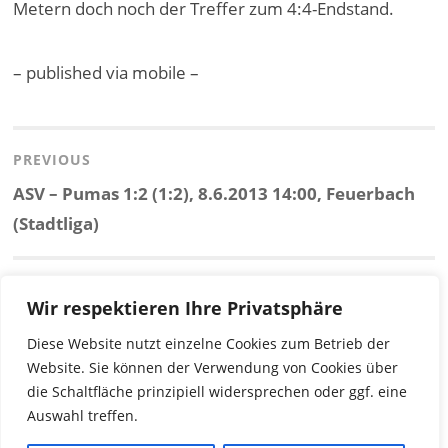
Metern doch noch der Treffer zum 4:4-Endstand.
– published via mobile –
Beitragsnavigation
PREVIOUS
Previous
ASV – Pumas 1:2 (1:2), 8.6.2013 14:00, Feuerbach
post:
(Stadtliga)
NEXT
Wir respektieren Ihre Privatsphäre
Next
ASV – os Tugas 2:6 (2:2), 22.6.2013 16:00,
Diese Website nutzt einzelne Cookies zum Betrieb der
post:
Feuerbach (Stadtliga)
Website. Sie können der Verwendung von Cookies über
die Schaltfläche prinzipiell widersprechen oder ggf. eine
Auswahl treffen.