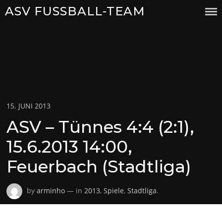
Skip
ASV FUSSBALL-TEAM
to
content
Posted
15. JUNI 2013
on
ASV – Tünnes 4:4 (2:1),
15.6.2013 14:00,
Feuerbach (Stadtliga)
by
arminho
— in
2013
,
Spiele
,
Stadtliga
.