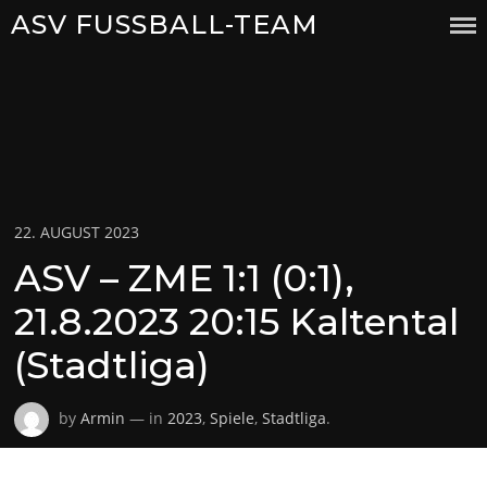
Skip
ASV FUSSBALL-TEAM
to
content
Posted
22. AUGUST 2023
on
ASV – ZME 1:1 (0:1),
21.8.2023 20:15 Kaltental
(Stadtliga)
by
Armin
— in
2023
,
Spiele
,
Stadtliga
.