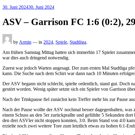
Posted
30. Juni 2024
30. Juni 2024
on
ASV – Garrison FC 1:6 (0:2), 29
by
Armin
— in
2024
,
Spiele
,
Stadtliga
.
Am frühen Samstag Mittag hatten sich immerhin 17 Spieler zusamme
war dies auch dringend notwendig.
Zuerst war jedoch Warten angesagt. Der zum ersten Mal Stadtliga pfei
kann. Die Suche nach dem Schiri war dann nach 10 Minuten erfolgre
Der ASV begann nicht schlecht, spielte ordentlich, stand gut. Doch 
gestört worden. Wenig später setzte sich ein Spieler von Garrison übe
Nach der Trinkpause fiel zunächst kein Treffer mehr bis zur Pause a
Nach der Pause wollte der ASV nochmal besser dagegenhalten, was zu
einem Schuss an den 5er zurückprallte und gefühlte 5 Sekunden dort l
den drei ASVler nicht stoppen konnten, 3:0. Beim Stand von 4:0 kam
erzielte noch zwei weitere Tore zum letztlich etwas zu hohen 6:1-End