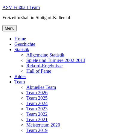
Skip
ASV Fußball-Team
to
Freizeitfußball in Stuttgart-Kaltental
content
Menu
Home
Geschichte
Statistik
Allgemeine Statistik
Spiele und Turniere 2002-2013
Rekord-Ergebnisse
Hall of Fame
Bilder
Team
Aktuelles Team
Team 2026
Team 2025
Team 2024
Team 2023
Team 2022
Team 2021
Meisterteam 2020
Team 2019