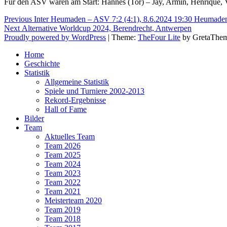
Für den ASV waren am Start: Hannes (Tor) – Jay, Armin, Henrique, Vi
Beitragsnavigation
Previous
Previous
Inter Heumaden – ASV 7:2 (4:1), 8.6.2024 19:30 Heumaden 
Next
post:
Next
Alternative Worldcup 2024, Berendrecht, Antwerpen
post:
Proudly powered by WordPress
|
Theme:
TheFour Lite
by GretaThem
Home
Geschichte
Statistik
Allgemeine Statistik
Spiele und Turniere 2002-2013
Rekord-Ergebnisse
Hall of Fame
Bilder
Team
Aktuelles Team
Team 2026
Team 2025
Team 2024
Team 2023
Team 2022
Team 2021
Meisterteam 2020
Team 2019
Team 2018