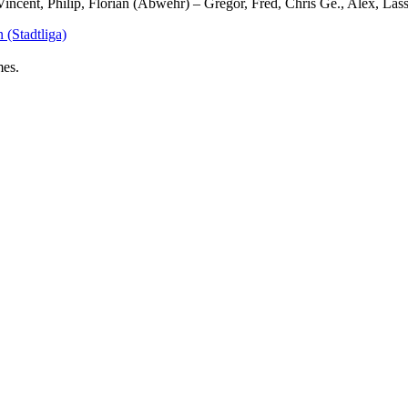
ncent, Philip, Florian (Abwehr) – Gregor, Fred, Chris Ge., Alex, Lasse
(Stadtliga)
es.