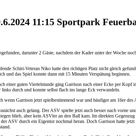
.6.2024 11:15 Sportpark Feuerba
ngefunden, darunter 2 Gäste, nachdem der Kader unter der Woche noc
fende Schiri-Veteran Niko hatte den richtigen Platz nicht gleich gefund
ich und das Spiel konnte dann mit 15 Minuten Verspätung beginnen.
nach einer guten Viertelstunde ging Garrison nach einer Ecke per Kopf
r links durch und konnte selbst flach ins lange Eck verwandeln.
uch wenn Garrison jetzt spielbestimmend war und häufiger am 16er des
nächst auch gelang. Der ASV spielte jetzt auch besser nach vorne und
iegen blieb, aber kein ASVler an den Ball kam. Im direkten Gegenzug w
 der ASV durch ein Eigentor nochmal heran. Doch Garrison hatte jetz
stand.