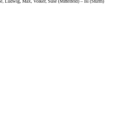
, Ludwig, Max, Volker, Suse (Mittelfeld) – Isi (Sturm)